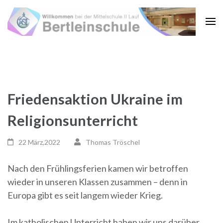
Zum
Inhalt
springen
(Enter
drücken)
Friedensaktion Ukraine im
Religionsunterricht
22 März,2022
Thomas Tröschel
Nach den Frühlingsferien kamen wir betroffen
wieder in unseren Klassen zusammen – denn in
Europa gibt es seit langem wieder Krieg.
Im katholischen Unterricht haben wir uns darüber