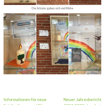
Die Schüler gaben sich viel Mühe
Beitragsnavigation
Informationen für neue
Neuer Jahresbericht