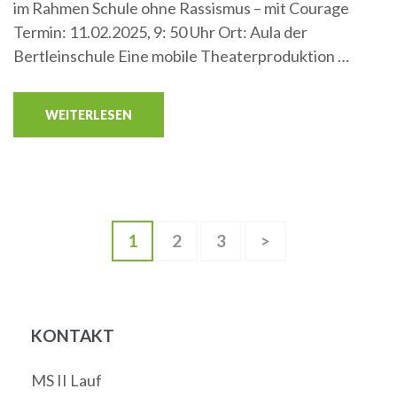
im Rahmen Schule ohne Rassismus – mit Courage
Termin: 11.02.2025, 9: 50 Uhr Ort: Aula der
Bertleinschule Eine mobile Theaterproduktion …
WEITERLESEN
Beitragsnavigation
Seite
Seite
Seite
1
2
3
>
KONTAKT
MS II Lauf