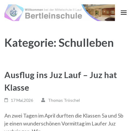
Zum
Inhalt
springen
(Enter
drücken)
Kategorie:
Schulleben
Ausflug ins Juz Lauf – Juz hat
Klasse
17 Mai,2026
Thomas Tröschel
An zwei Tagen im April durften die Klassen 5a und 5b
je einen wunderschönen Vormittag im Laufer Juz