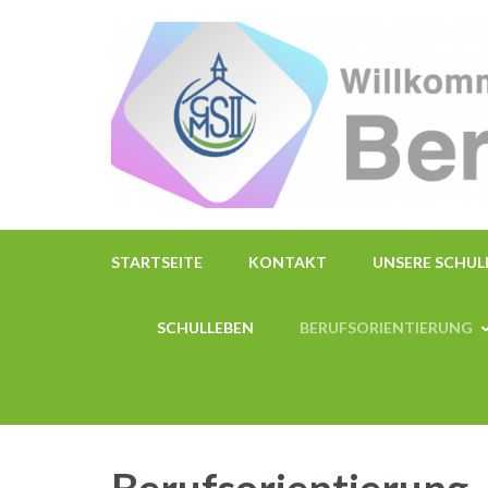
Zum
Inhalt
springen
(Enter
drücken)
STARTSEITE
KONTAKT
UNSERE SCHUL
SCHULLEBEN
BERUFSORIENTIERUNG
Berufsorientierung