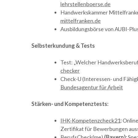
lehrstellenboerse.de
Handwerkskammer Mittelfranken
mittelfranken.de
Ausbildungsbörse von AUBI-Plu
Selbsterkundung & Tests
Test: „Welcher Handwerksberuf 
checker
Check-U (Interessen- und Fähigk
Bundesagentur für Arbeit
Stärken- und Kompetenztests:
IHK-Kompetenzcheck21
:
Online
Zertifikat für Bewerbungen auss
BerufsCheck(me)
(Bayern):
Spez