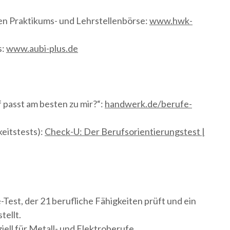
 Praktikums- und Lehrstellenbörse:
www.hwk-
s:
www.aubi-plus.de
passt am besten zu mir?“:
handwerk.de/berufe-
eitstests):
Check-U: Der Berufsorientierungstest |
-Test, der 21 berufliche Fähigkeiten prüft und ein
tellt.
iell für Metall- und Elektroberufe.