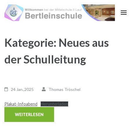
Zum
Inhalt
springen
(Enter
drücken)
Kategorie:
Neues aus
der Schulleitung
24 Jan.,2025
Thomas Tröschel
Plakat-Infoabend
Herunterladen
WEITERLESEN