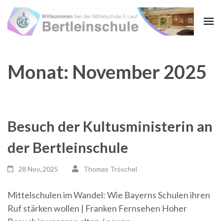
Zum
Inhalt
springen
(Enter
drücken)
Monat:
November 2025
Besuch der Kultusministerin an
der Bertleinschule
28 Nov.,2025
Thomas Tröschel
Mittelschulen im Wandel: Wie Bayerns Schulen ihren
Ruf stärken wollen | Franken Fernsehen Hoher