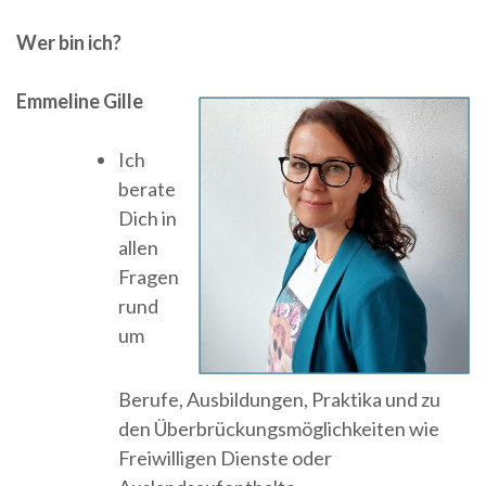
Wer bin ich?
Emmeline Gille
Ich
berate
Dich in
allen
Fragen
rund
um
Berufe, Ausbildungen, Praktika und zu
den Überbrückungsmöglichkeiten wie
Freiwilligen Dienste oder