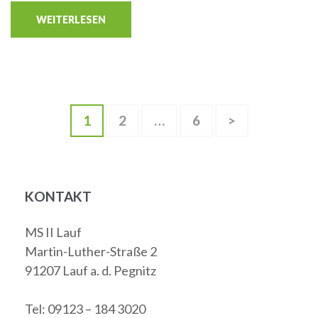
WEITERLESEN
Beitragsnavigation
Seite
Seite
Seite
1
2
…
6
>
KONTAKT
MS II Lauf
Martin-Luther-Straße 2
91207 Lauf a. d. Pegnitz
Tel: 09123 – 184 3020