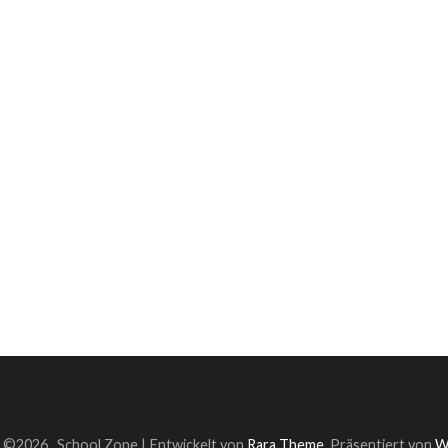
t ©2026
.
School Zone | Entwickelt von
Rara Theme
. Präsentiert von
W