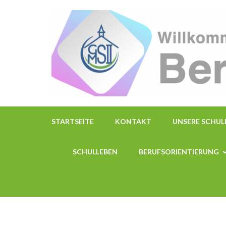
Zum
Inhalt
springen
(Enter
drücken)
STARTSEITE
KONTAKT
UNSERE SCHUL
SCHULLEBEN
BERUFSORIENTIERUNG